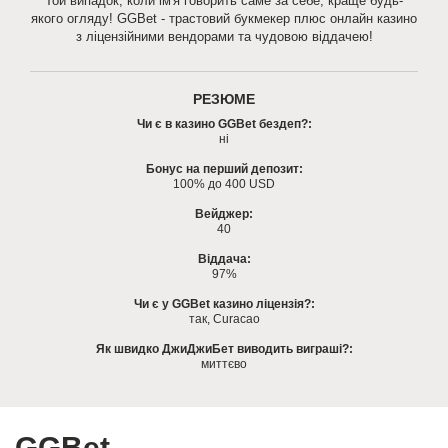
Той випадок, коли ім'я говорить саме за себе, краще будь-
якого огляду! GGBet - трастовий букмекер плюс онлайн казино
з ліцензійними вендорами та чудовою віддачею!
РЕЗЮМЕ
Чи є в казино GGBet бездеп?:
ні
Бонус на перший депозит:
100% до 400 USD
Вейджер:
40
Віддача:
97%
Чи є у GGBet казино ліцензія?:
так, Curacao
Як швидко ДжиДжиБет виводить виграші?:
миттєво
GGBet