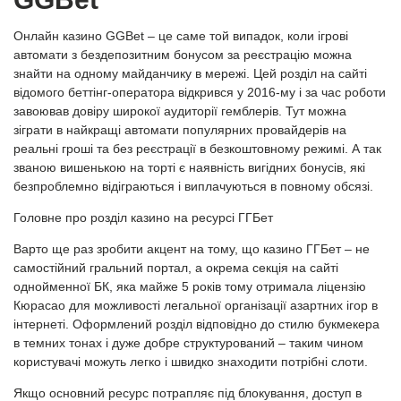
Онлайн казино GGBet – це саме той випадок, коли ігрові
автомати з бездепозитним бонусом за реєстрацію можна
знайти на одному майданчику в мережі. Цей розділ на сайті
відомого беттінг-оператора відкрився у 2016-му і за час роботи
завоював довіру широкої аудиторії гемблерів. Тут можна
зіграти в найкращі автомати популярних провайдерів на
реальні гроші та без реєстрації в безкоштовному режимі. А так
званою вишенькою на торті є наявність вигідних бонусів, які
безпроблемно відіграються і виплачуються в повному обсязі.
Головне про розділ казино на ресурсі ГГБет
Варто ще раз зробити акцент на тому, що казино ГГБет – не
самостійний гральний портал, а окрема секція на сайті
однойменної БК, яка майже 5 років тому отримала ліцензію
Кюрасао для можливості легальної організації азартних ігор в
інтернеті. Оформлений розділ відповідно до стилю букмекера
в темних тонах і дуже добре структурований – таким чином
користувачі можуть легко і швидко знаходити потрібні слоти.
Якщо основний ресурс потрапляє під блокування, доступ в