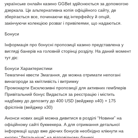
українське онлайн казино GGBet здійснюється за допомогою
дзеркала. Це альтернативна копія офіційного сайту, де
зберігається все, починаючи від інтерфейсу й опцій,
закінчуючи колекцією розваг і привілеями, що надаються.
Бонуси
Інформація про бонусні пропозиції казино представлена у
вигляді банерів на головній сторінці розділу. На даний момент
тут діє:
Бонуси Характеристики
Тематичні квести Змагання, де можна отримати непогані
винагороди за кмітливість і витримку
Промокарти Ексклюзивні пропозиції для активних гемблерів
Привітальний бонус Видається за реєстрацію і містить
надбавку до депозиту до 400 USD (вейджер х40) + 175
фріспінів (вейджер х30)
Анонси нових акцій можна дивитися в розділі “Новини” на
офіційному сайті букмекера. А для отримання детальної
інформації щодо вже діючих бонусів необхідно клікнути на
кнопку “Детальніше” на відповідному банері.