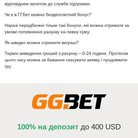
відповідним запитом до служби підтримки.
Чи є в ГГБет казино бездепозитний бонус?
Наразі передбачені тільки такі бонуси, які можна отримати за
умови поповнення рахунку на певну суму.
Як швидко можна отримати виграш?
Термін виведення грошей з рахунку – 0-24 години. Протягом
цього часу можна за бажання скасувати заявку і продовжити
гру.
100% на депозит
до 400 USD